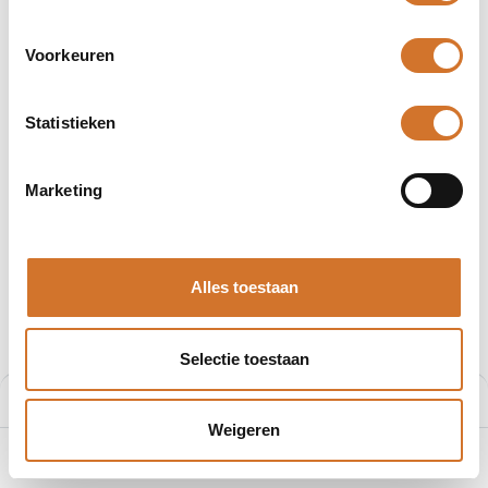
Voorkeuren
Statistieken
Afbeeldingen kunnen afwijken
Producten
404006P02M010
Marketing
Molex 404006P02M010
Artikelnummer :
F200868372
Alles toestaan
Leveranciersnummer :
1200868372
€
9,84
Selectie toestaan
Prijs per stuk excl. BTW
Prijs:
Aan winkelmand toevoegen
€
9,84
Weigeren
0
Home
Zoeken
Verlanglijst
Account