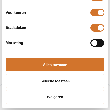
Voorkeuren
Statistieken
Afbeeldingen kunnen afwijken
Producten
404006E02M020
Marketing
Molex 404006E02M020
Artikelnummer :
F200868368
Alles toestaan
Leveranciersnummer :
1200868368
€
12,24
Selectie toestaan
Prijs per stuk excl. BTW
Prijs:
Aan winkelmand toevoegen
€
12,24
Weigeren
0
Home
Zoeken
Verlanglijst
Account