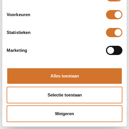
Voorkeuren
Statistieken
Afbeeldingen kunnen afwijken
Producten
403007P02M200
Marketing
Molex 403007P02M200
Artikelnummer :
F200868333
Alles toestaan
Leveranciersnummer :
1200868333
€
36,49
Selectie toestaan
Prijs per stuk excl. BTW
Prijs:
Aan winkelmand toevoegen
€
36,49
Weigeren
0
Home
Zoeken
Verlanglijst
Account