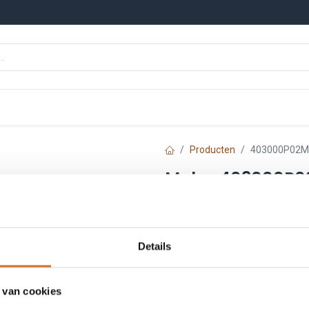
n
Onze merken
Nieuws
Kennisbank
Producten
403000P02M
Molex 403000P
Artikelnummer :
F2008
Leveranciersnummer :
12
Details
€
9,96
Prijs per stuk excl. BTW
 van cookies