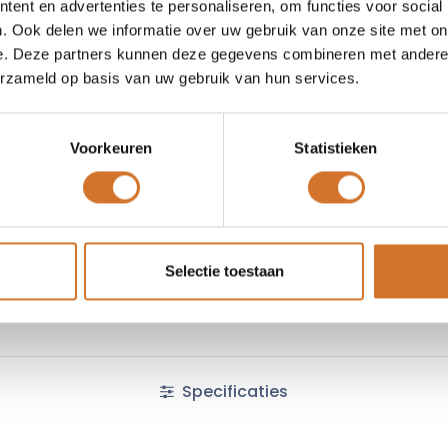
ent en advertenties te personaliseren, om functies voor social
Toe
. Ook delen we informatie over uw gebruik van onze site met on
e. Deze partners kunnen deze gegevens combineren met andere i
Vergelijken
Toevoegen
erzameld op basis van uw gebruik van hun services.
Vraag offerte
Voorkeuren
Statistieken
Fabrikantcode :
1200868285
Minimale afname :
24 stuks
Algemene voorwaarden :
Selectie toestaan
Specificaties