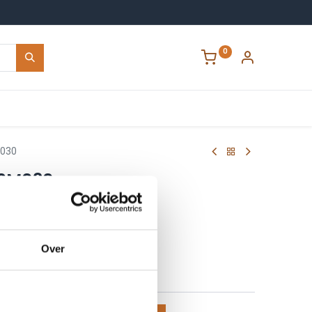
0
Contact
030
02M030
68285
00868285
Over