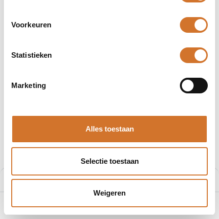
Voorkeuren
Statistieken
Afbeeldingen kunnen afwijken
Producten
403000P02M005
Marketing
Molex 403000P02M005
Artikelnummer :
F200868279
Alles toestaan
Leveranciersnummer :
1200868279
€
7,20
Selectie toestaan
Prijs per stuk excl. BTW
Prijs:
Aan winkelmand toevoegen
€
7,20
Weigeren
0
Home
Zoeken
Verlanglijst
Account