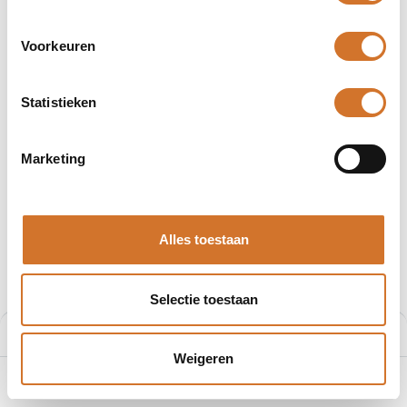
Voorkeuren
Statistieken
Afbeeldingen kunnen afwijken
Producten
403001E02M030
Marketing
Molex 403001E02M030
Artikelnummer :
F200868021
Alles toestaan
Leveranciersnummer :
1200868021
€
8,94
Selectie toestaan
Prijs per stuk excl. BTW
Prijs:
Aan winkelmand toevoegen
€
8,94
Weigeren
0
Home
Zoeken
Verlanglijst
Account