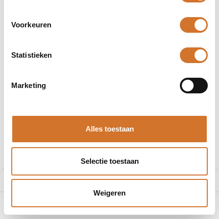
Voorkeuren
Statistieken
Afbeeldingen kunnen afwijken
Producten
404000A10M030
Marketing
Molex 404000A10M030
Artikelnummer :
F200860145
Alles toestaan
Leveranciersnummer :
1200860145
Selectie toestaan
Toevoegen aan verlanglijst
Prijs:
Aan winkelmand toevoegen
€
0,00
Vraag offerte
Weigeren
0
Home
Zoeken
Verlanglijst
Account