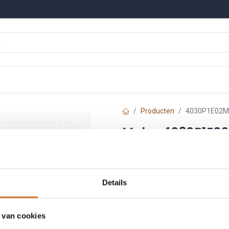
n
Onze merken
Nieuws
Kennisbank
Producten
4030P1E02M
Molex 4030P1E0
Artikelnummer :
F20027
Leveranciersnummer :
120
Details
€
17,55
Prijs per stuk excl. BTW
 van cookies