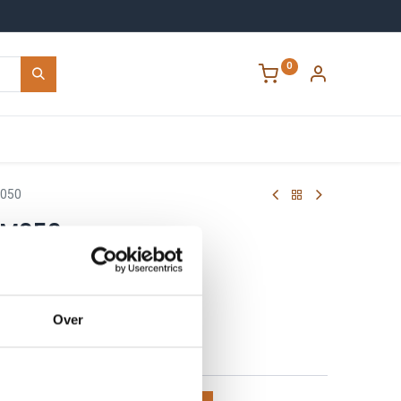
0
Contact
050
2M050
0117
0270117
Over