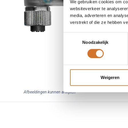
We gebruiken cookies om cont
websiteverkeer te analyseren
media, adverteren en analys
verstrekt of die ze hebben v
Toestemmingsselectie
Noodzakelijk
Weigeren
Afbeeldingen kunnen afwijken