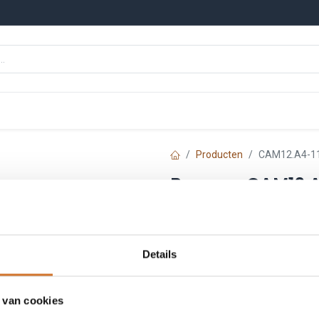
n
Onze merken
Nieuws
Kennisbank
Producten
CAM12.A4-1
Baumer CAM12.A
Artikelnummer :
BK1232
Leveranciersnummer :
112
Login
|
Registreer
om
Details
 van cookies
Toe