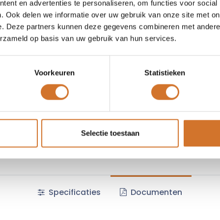
ent en advertenties te personaliseren, om functies voor social
Vergelijken
Toevoegen
. Ook delen we informatie over uw gebruik van onze site met on
e. Deze partners kunnen deze gegevens combineren met andere i
Vraag offerte
erzameld op basis van uw gebruik van hun services.
Voorkeuren
Statistieken
Fabrikantcode :
11232878
Algemene voorwaarden :
Selectie toestaan
Specificaties
Documenten