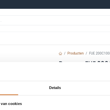
n
Onze merken
Nieuws
Kennisbank
Producten
FUE 200C1004 
Baumer FUE 200C1
Artikelnummer :
B2701
Leveranciersnummer :
101
Login
|
Registreer
om
Details
 van cookies
Toe