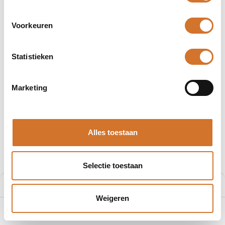
Voorkeuren
Statistieken
Afbeeldingen kunnen afwijken
Producten
FL-B-VG2 Blauw filter voor VG2-serie
Marketing
Autonics FL-B-VG2 Blauw filter
Alles toestaan
voor VG2-serie
Artikelnummer :
AU1010240
Selectie toestaan
Login
|
Registreer
om prijzen te zien
Aan winkelmand toevoegen
Weigeren
0
Home
Zoeken
Verlanglijst
Account