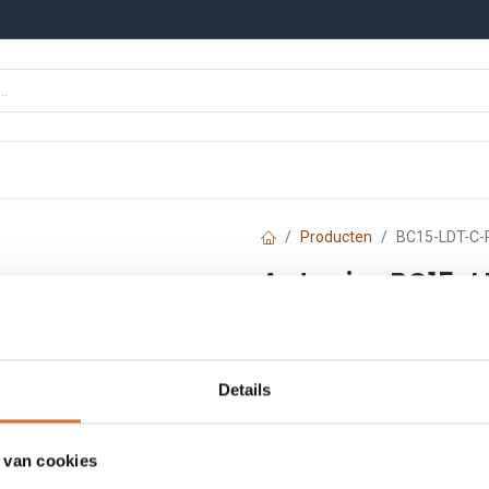
n
Onze merken
Nieuws
Kennisbank
Producten
BC15-LDT-C-P
Autonics BC15-L
contrastsensor 
Artikelnummer :
AU100
Details
Login
|
Registreer
om
 van cookies
Toe