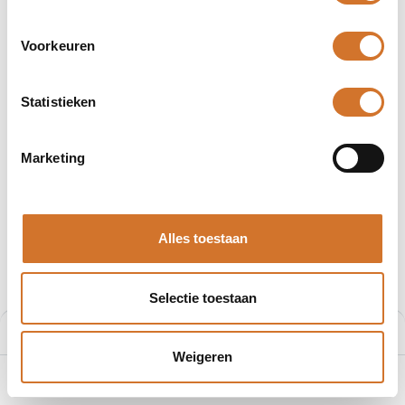
Voorkeuren
Statistieken
Afbeeldingen kunnen afwijken
Producten
EMC Messing M32 16-25mm Euro-T Wartel
Marketing
RST EMC Messing M32 16-25mm
Alles toestaan
Euro-T Wartel
Artikelnummer :
61086532
Selectie toestaan
€
12,81
Prijs:
Aan winkelmand toevoegen
€
12,81
Prijs per stuk excl. BTW
Weigeren
0
Home
Zoeken
Verlanglijst
Account