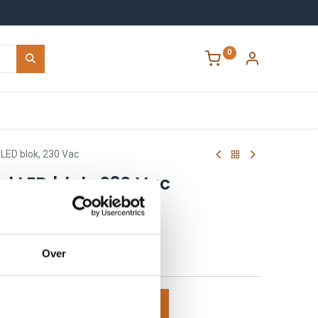
0
Contact
LED blok, 230 Vac
l LED blok, 230 Vac
H
Over
voegen aan winkelmand