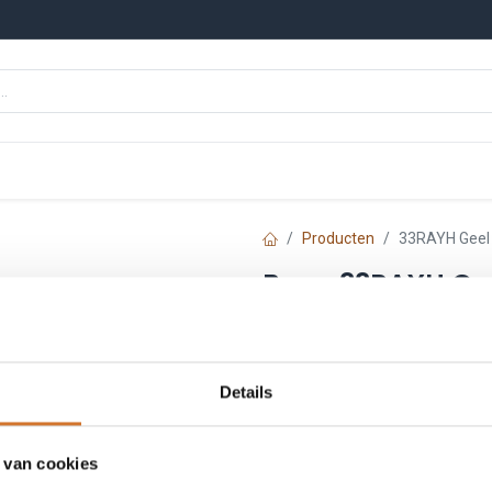
n
Onze merken
Nieuws
Kennisbank
Producten
33RAYH Geel 
Baco 33RAYH Gee
Artikelnummer :
33RAY
€
20,21
Details
Prijs per stuk excl. BTW
 van cookies
Toe