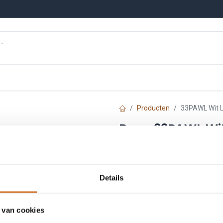
n
Onze merken
Nieuws
Kennisbank
Producten
33PAWL Wit L
Baco 33PAWL Wit 
Artikelnummer :
33PAW
€
14,73
Details
Prijs per stuk excl. BTW
 van cookies
Toe