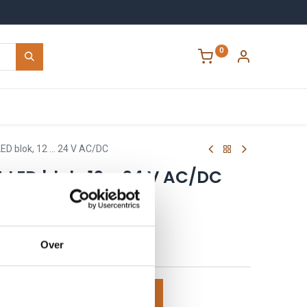
0
Contact
ED blok, 12 … 24 V AC/DC
LED blok, 12 … 24 V AC/DC
L
Over
voegen aan winkelmand