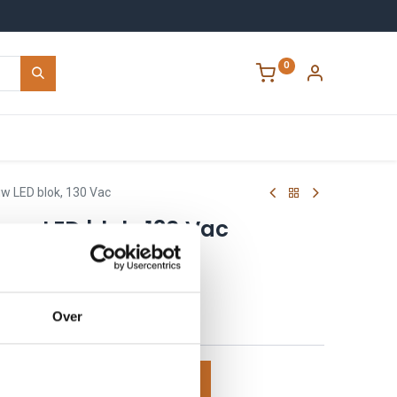
0
Contact
 LED blok, 130 Vac
uw LED blok, 130 Vac
M
Over
voegen aan winkelmand