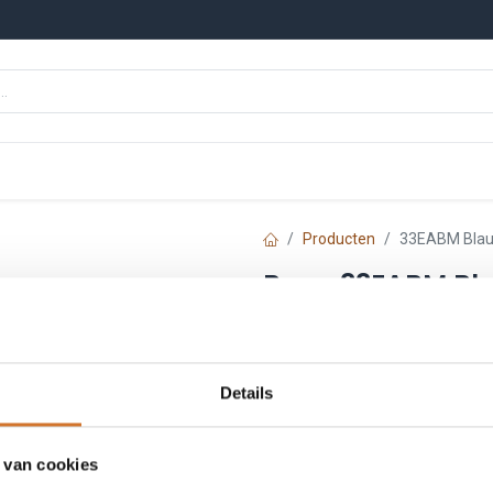
n
Onze merken
Nieuws
Kennisbank
Producten
33EABM Blauw
Baco 33EABM Bla
Artikelnummer :
33EAB
€
13,93
Details
Prijs per stuk excl. BTW
 van cookies
Toe