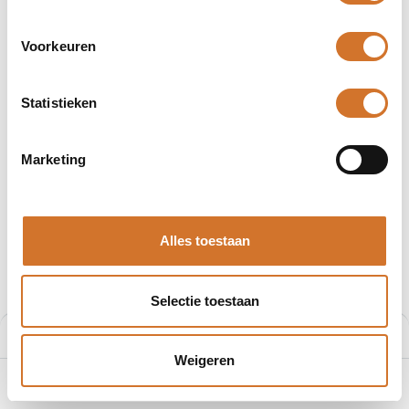
Voorkeuren
Statistieken
Afbeeldingen kunnen afwijken
Producten
33DAYH Geel LED blok, 230 Vac
Marketing
Baco 33DAYH Geel LED blok, 230
Vac
Alles toestaan
Artikelnummer :
33DAYH
€
19,71
Selectie toestaan
Prijs per stuk excl. BTW
Prijs:
Aan winkelmand toevoegen
€
19,71
Weigeren
0
Home
Zoeken
Verlanglijst
Account