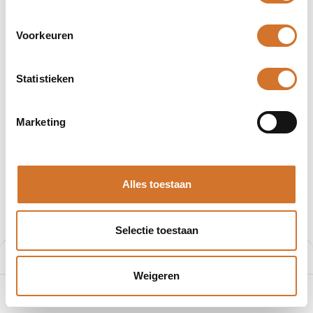
Voorkeuren
Statistieken
Afbeeldingen kunnen afwijken
Producten
33DAGH Groen LED blok, 230 Vac
Marketing
Baco 33DAGH Groen LED blok,
230 Vac
Alles toestaan
Artikelnummer :
33DAGH
€
19,71
Selectie toestaan
Prijs per stuk excl. BTW
Prijs:
Aan winkelmand toevoegen
€
19,71
Weigeren
0
Home
Zoeken
Verlanglijst
Account