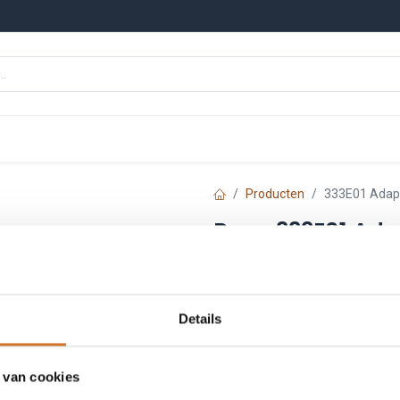
n
Onze merken
Nieuws
Kennisbank
Producten
333E01 Adapt
Baco 333E01 Adap
contact
Artikelnummer :
333E01
Details
Leveranciersnummer :
22
€
5,82
 van cookies
Prijs per stuk excl. BTW