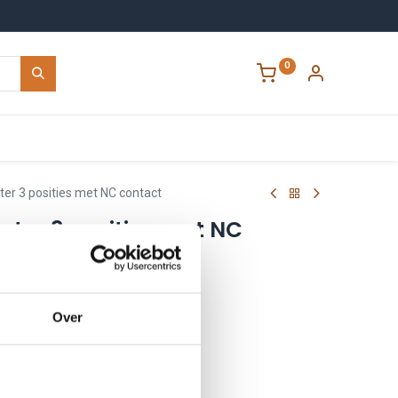
0
Contact
er 3 posities met NC contact
ter 3 posities met NC
Over
2971