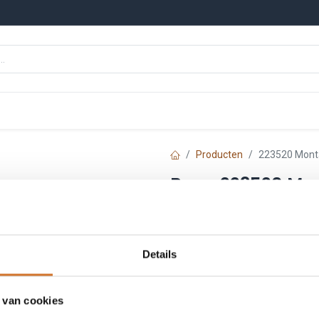
n
Onze merken
Nieuws
Kennisbank
Producten
223520 Monta
Baco 223520 Mon
Artikelnummer :
22352
€
16,22
Details
Prijs per stuk excl. BTW
 van cookies
Toe