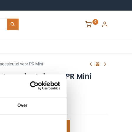
0
Contact
gesleutel voor PR Mini
tagesleutel voor PR Mini
0
Over
voegen aan winkelmand