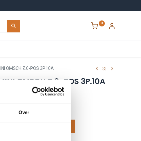
0
Contact
INI OMSCH.Z.0-POS 3P.10A
MINI OMSCH.Z.0-POS 3P.10A
 prijzen te zien
Over
voegen aan winkelmand
 aan verlanglijst