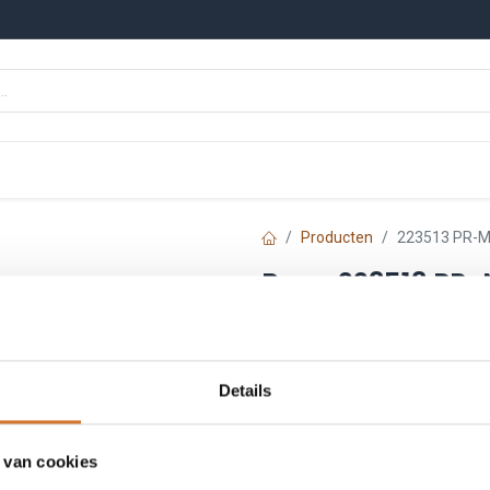
n
Onze merken
Nieuws
Kennisbank
Producten
223513 PR-M
Baco 223513 PR-
Artikelnummer :
223513
Login
|
Registreer
om
Details
Toe
 van cookies
Vergelijken
Toevoegen