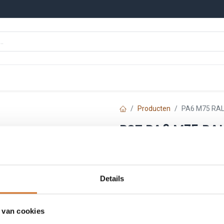
n
Onze merken
Nieuws
Kennisbank
Producten
PA6 M75 RAL
RST PA6 M75 RAL
Artikelnummer :
13096
€
0,89
Details
Prijs per stuk excl. BTW
 van cookies
Toe