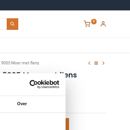
0
Contact
 9005 Moer met flens
 9005 Moer met flens
575
Over
voegen aan winkelmand