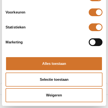
Voorkeuren
Statistieken
Afbeeldingen kunnen afwijken
Producten
PA6 M40 RAL 7035 Moer zonder flens
Marketing
RST PA6 M40 RAL 7035 Moer
Alles toestaan
zonder flens
Artikelnummer :
11006540
Selectie toestaan
€
0,42
Prijs:
Aan winkelmand toevoegen
€
0,42
Prijs per stuk excl. BTW
Weigeren
0
Home
Zoeken
Verlanglijst
Account