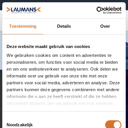
+31 (0)495-52 10 67
0
Toestemming
Details
Over
Deze website maakt gebruik van cookies
We gebruiken cookies om content en advertenties te
personaliseren, om functies voor social media te bieden
en om ons websiteverkeer te analyseren. Ook delen we
informatie over uw gebruik van onze site met onze
partners voor social media, adverteren en analyse. Deze
Precieze afstands-
partners kunnen deze gegevens combineren met andere
informatie die u aan ze heeft verstrekt of die ze hebben
metingen
verzameld op basis van uw gebruik van hun services.
Van nanometers tot 60 meter – Laumans Techniek
Toestemmingsselectie
levert de juiste sensor voor elke meettaak
Noodzakelijk