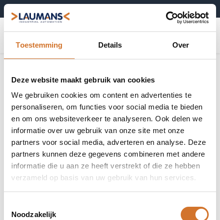
+31 (0)495-52 10 67
0
Toestemming
Details
Over
Deze website maakt gebruik van cookies
We gebruiken cookies om content en advertenties te
OPTEX FA
personaliseren, om functies voor social media te bieden
en om ons websiteverkeer te analyseren. Ook delen we
Simply Factory Automation
informatie over uw gebruik van onze site met onze
partners voor social media, adverteren en analyse. Deze
OPTEX FA CO., LTD. is al sinds 1985 een gerenomeerde
partners kunnen deze gegevens combineren met andere
Japanse fabrikant van (voornamelijk) optische sensoren.
informatie die u aan ze heeft verstrekt of die ze hebben
Het bedrijf richtte zich van origine vooral op de lokale markt,
verzameld op basis van uw gebruik van hun services.
waarbij de Europese markt werd bediend via een strategische
samenwerking met het bekende Duitse SICK AG.
Om kortere lijnen naar de klant te kunnen realiseren, richt
Toestemmingsselectie
OPTEX FA zich sinds kort ook rechtstreeks op de Europese
Noodzakelijk