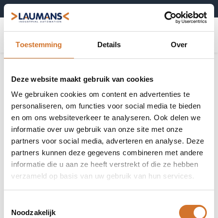
+31 (0)495-52 10 67
0
Toestemming
Details
Over
Laser afstandssensoren
Toon alles
Deze website maakt gebruik van cookies
We gebruiken cookies om content en advertenties te
personaliseren, om functies voor social media te bieden
en om ons websiteverkeer te analyseren. Ook delen we
informatie over uw gebruik van onze site met onze
Kostenefficiënte
Standaard laser
partners voor social media, adverteren en analyse. Deze
laser
afstandssensoren
afstandssensoren
partners kunnen deze gegevens combineren met andere
informatie die u aan ze heeft verstrekt of die ze hebben
verzameld op basis van uw gebruik van hun services.
Toestemmingsselectie
High performance
Ultra high
Noodzakelijk
laser
performance