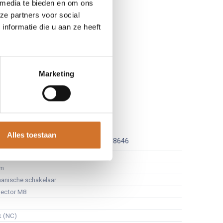
 media te bieden en om ons
ze partners voor social
nformatie die u aan ze heeft
Marketing
0/S35
Alles toestaan
Leveranciersnummer :
10238646
er
µm
anische schakelaar
ector M8
k (NC)