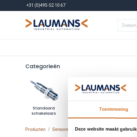
+31 (0)495-52 10 67
Menu
Producten
Oplossinge
Categorieën
Standaard
Voor laterale
Met vers
Toestemming
schakelaars
benadering
Deze website maakt gebruik
Producten
Sensoren
Object detectie
Mechanische