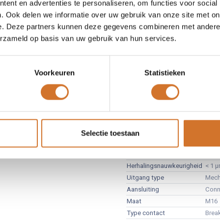
ent en advertenties te personaliseren, om functies voor social
ische precisie schakelaars
. Ook delen we informatie over uw gebruik van onze site met on
e. Deze partners kunnen deze gegevens combineren met andere i
er precisie in een compacte behuizing
erzameld op basis van uw gebruik van hun services.
albare nauwkeurigheid van 1 micrometer - de meest
eurige mechanische eindschakelaar ter wereld!
ct ontwerp voor montage in een zeer beperkte
Voorkeuren
Statistieken
llatieomgeving
ikbaar met (NC) en elektrische (NPN/PNP en
) uitgangscircuits
Baumer MY COM D25
Selectie toestaan
Artikelnummer :
B4805945
Merk
Baum
Herhalingsnauwkeurigheid
< 1 
Uitgang type
Mech
Aansluiting
Conn
Maat
M16
Type contact
Brea