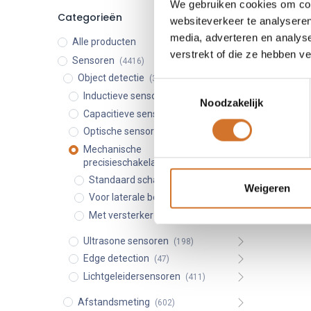
We gebruiken cookies om cont
Categorieën
Mechan
websiteverkeer te analyseren
media, adverteren en analys
Alle producten
Micromet
verstrekt of die ze hebben v
Sensoren
(4416)
Herha
Object detectie
(3361)
nauwk
Toestemmingsselectie
Inductieve sensoren
(995)
Compa
Noodzakelijk
insta
Capacitieve sensoren
(93)
Besch
Optische sensoren
(1537)
NO/NC
Mechanische
precisieschakelaars
(80)
Standaard schakelaars
(49)
Weigeren
Voor laterale benadering
(10)
Met versterker
(19)
Ultrasone sensoren
(198)
Edge detection
(47)
Lichtgeleidersensoren
(411)
Afstandsmeting
(602)