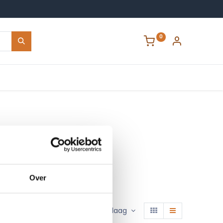
0
Contact
Over
Sorteren op :
Prijs - hoog naar laag